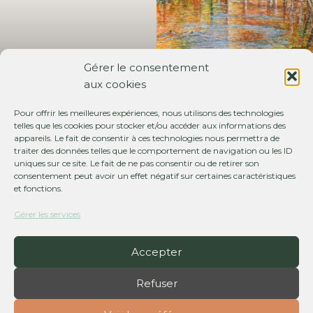
Gérer le consentement
Le colombier de Dangeau
aux cookies
huile sur toile 35 cm x 27 cm
Pour offrir les meilleures expériences, nous utilisons des technologies
telles que les cookies pour stocker et/ou accéder aux informations des
appareils. Le fait de consentir à ces technologies nous permettra de
traiter des données telles que le comportement de navigation ou les ID
uniques sur ce site. Le fait de ne pas consentir ou de retirer son
consentement peut avoir un effet négatif sur certaines caractéristiques
et fonctions.
Gérer les services
Le château de Montigny le
Paysage a Douy
Gannelon
huile sur toile 55 cm
huile sur toile 65 x 54 cm
x 38 cm
Accepter
Refuser
Copyright © 2026 Jean Paul Amette | Propulsé par
Thème