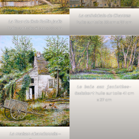
La cathédrale de Chartres
La Tour de Bois Ruffin jadis
huile sur toile 35 cm x 27 cm
huile sur toile 41cm x 33 cm
Le bois aux jacinthes-
huile sur toile 41 cm
Godebert
x 27 cm
La maison abandonnée –