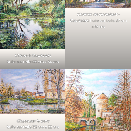
Chemin de Godebert –
Courtalain
huile sur toile 27 cm
x 19 cm
L’Yerre à Courtalain
huile sur toile 65 cm x 54 cm
Cloyes par le parc
huile sur toile 33 cm x 22 cm