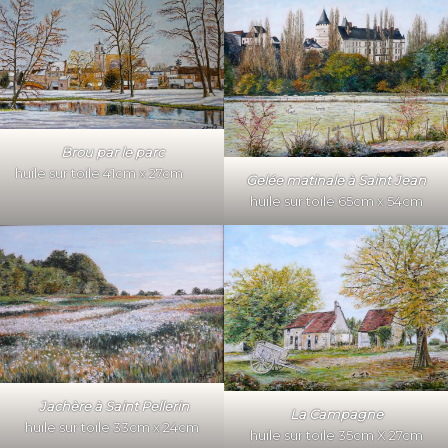
Brou par le parc
huile sur toile 41cm x 27cm
Gelée matinale à Saint Jean
huile sur toile 65cm x 54cm
Jachère à Saint Pellerin
La Campagne
huile sur toile 33cm x 24cm
huile sur toile 35cm X 27cm