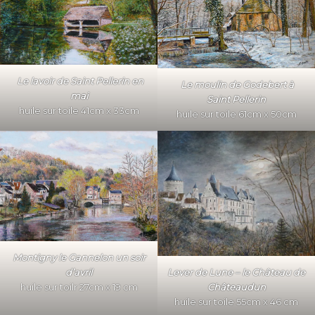
Le lavoir de Saint Pellerin en
Le moulin de Godebert
à
mai
Saint Pellerin
huile sur toile 41cm x 33cm
huile sur toile 61cm x 50cm
Montigny le Gannelon un soir
Lever de Lune – le Château de
d’avril
Châteaudun
huile sur toilr 27cm x 19 cm
huile sur toile 55cm x 46 cm