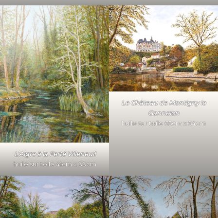
Le Château de Montigny le
Gannelon
huile sur toile 65cm x 54cm
L’Aigre à la Ferté Villeneuil
huile sur toile 41cm x 33cm