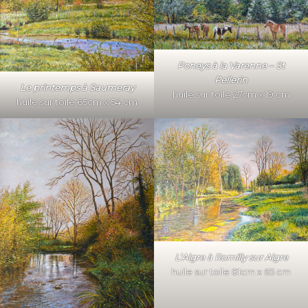
Poneys à la Varenne – St
Pellerin
Le printemps à Saumeray
huile sur toile 27cm x 19 cm
huile sur toile 65cm x 54 cm
L’Aigre à Romilly
sur Aigre
huile sur toile 81cm x 65 cm