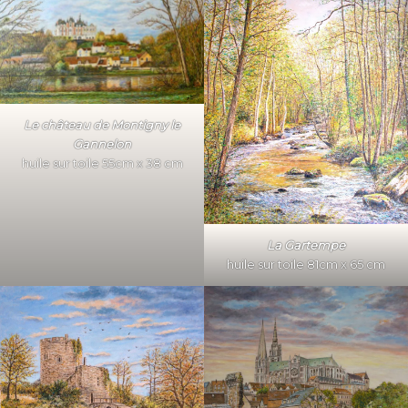
Le château de Montigny le
Gannelon
huile sur toile 55cm x 38 cm
La Gartempe
huile sur toile 81cm x 65 cm