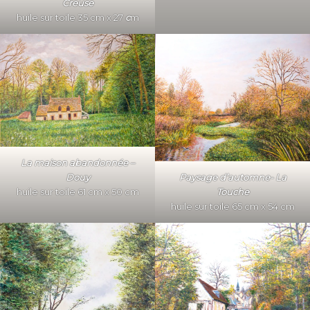
Creuse
huile sur toile 35 cm x 27
c
m
La maison abandonnée –
Paysage d’automne- La
Douy
Touche
huile sur toile 61 cm x 50 cm
huile sur toile 65 cm x 54 cm