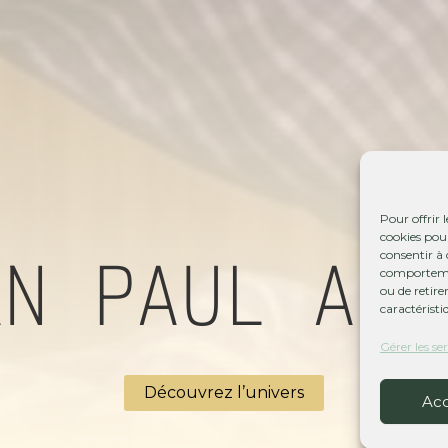
Pour offrir 
cookies pour
AN PAUL AME
consentir à 
comportement
ou de retire
caractéristi
Gérer les se
Découvrez l’univers
Ac