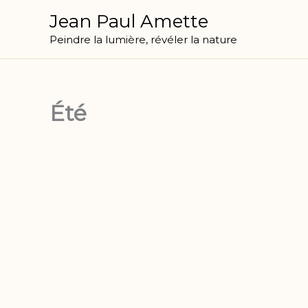
Aller
Jean Paul Amette
principal
au
Peindre la lumière, révéler la nature
contenu
Été