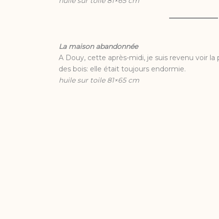
huile sur toile 81×65 cm
La maison abandonnée
A Douy, cette après-midi, je suis revenu voir l
des bois: elle était toujours endormie.
huile sur toile 81×65 cm