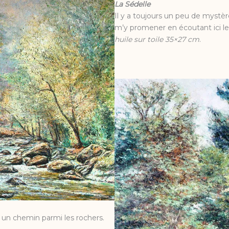
La Sédelle
Il y a toujours
un peu de mystère
m’y promener en écoutant ici l
huile sur toile 35×27 cm
.
 un chemin parmi les rochers.